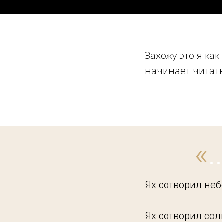
Захожу это я как
начинает читать
«
..
Ях сотворил неб
Ях сотворил сол