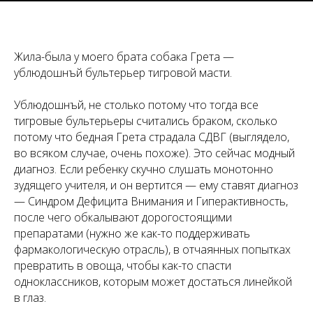
Tilda
Жила-была у моего брата собака Грета —
ублюдошнъй бультерьер тигровой масти.
Ублюдошнъй, не столько потому что тогда все
тигровые бультерьеры считались браком, сколько
потому что бедная Грета страдала СДВГ (выглядело,
во всяком случае, очень похоже). Это сейчас модный
диагноз. Если ребенку скучно слушать монотонно
зудящего учителя, и он вертится — ему ставят диагноз
— Синдром Дефицита Внимания и Гиперактивность,
после чего обкалывают дорогостоящими
препаратами (нужно же как-то поддерживать
фармакологическую отрасль), в отчаянных попытках
превратить в овоща, чтобы как-то спасти
одноклассников, которым может достаться линейкой
в глаз.