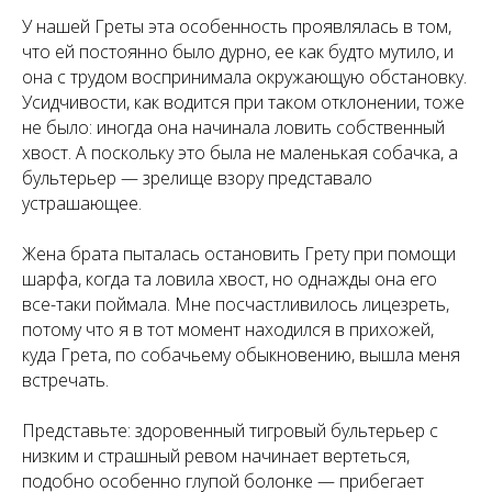
У нашей Греты эта особенность проявлялась в том,
что ей постоянно было дурно, ее как будто мутило, и
она с трудом воспринимала окружающую обстановку.
Усидчивости, как водится при таком отклонении, тоже
не было: иногда она начинала ловить собственный
хвост. А поскольку это была не маленькая собачка, а
бультерьер — зрелище взору представало
устрашающее.
Жена брата пыталась остановить Грету при помощи
шарфа, когда та ловила хвост, но однажды она его
все-таки поймала. Мне посчастливилось лицезреть,
потому что я в тот момент находился в прихожей,
куда Грета, по собачьему обыкновению, вышла меня
встречать.
Представьте: здоровенный тигровый бультерьер с
низким и страшный ревом начинает вертеться,
подобно особенно глупой болонке — прибегает