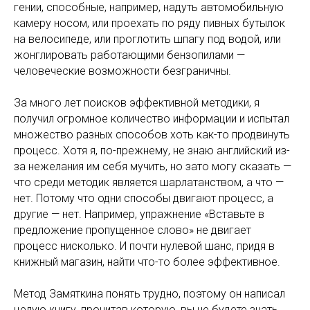
гении, способные, например, надуть автомобильную
камеру носом, или проехать по ряду пивных бутылок
на велосипеде, или проглотить шпагу под водой, или
жонглировать работающими бензопилами —
человеческие возможности безграничны.
За много лет поисков эффективной методики, я
получил огромное количество информации и испытал
множество разных способов хоть как-то продвинуть
процесс. Хотя я, по-прежнему, не знаю английский из-
за нежелания им себя мучить, но зато могу сказать —
что среди методик является шарлатанством, а что —
нет. Потому что одни способы двигают процесс, а
другие — нет. Например, упражнение «Вставьте в
предложение пропущенное слово» не двигает
процесс нисколько. И почти нулевой шанс, придя в
книжный магазин, найти что-то более эффективное.
Метод Замяткина понять трудно, поэтому он написал
целую книгу, прочитав которую, вы не будете знать