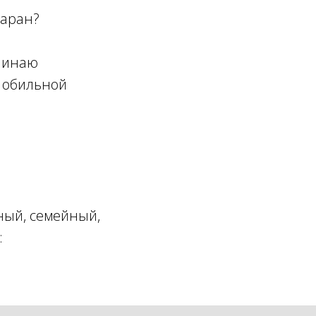
баран?
ачинаю
е обильной
нный, семейный,
: