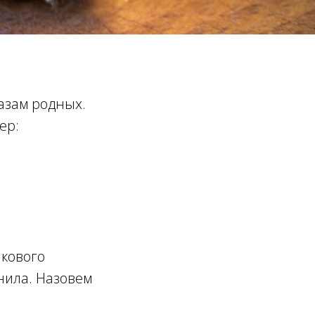
казам родных.
ер:
нкового
анила. Назовем