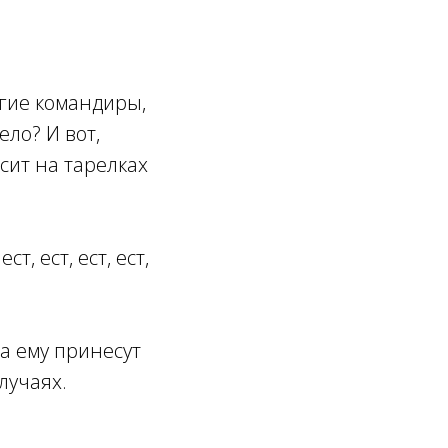
угие командиры,
ело? И вот,
сит на тарелках
 ест, ест, ест, ест,
на ему принесут
лучаях.