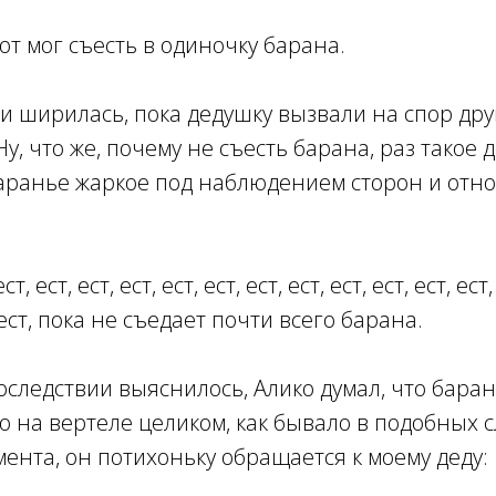
тот мог съесть в одиночку барана.
 и ширилась, пока дедушку вызвали на спор др
Ну, что же, почему не съесть барана, раз такое д
аранье жаркое под наблюдением сторон и отно
ст, ест, ест, ест, ест, ест, ест, ест, ест, ест, ест, ест,
т, ест, пока не съедает почти всего барана.
последствии выяснилось, Алико думал, что бара
 на вертеле целиком, как бывало в подобных с
нта, он потихоньку обращается к моему деду: