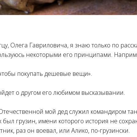
тцу, Олега Гавриловича, я знаю только по расс
пользуюсь некоторыми его принципами. Наприм
, чтобы покупать дешевые вещи».
ойдет о другом его любимом высказывании.
 Отечественной мой дед служил командиром та
х был грузин, имени которого история не сохр
ник, раз он воевал, или Алико, по-грузински.