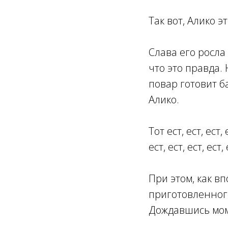
Так вот, Алико э
Слава его росла
что это правда. 
повар готовит б
Алико.
Тот ест, ест, ест, е
ест, ест, ест, ес
При этом, как в
приготовленного
Дождавшись моме