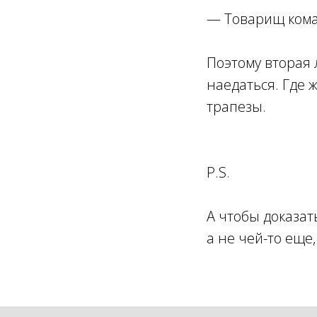
— Товарищ коман
Поэтому вторая 
наедаться. Где 
трапезы.
P.S.
А чтобы доказат
а не чей-то еще