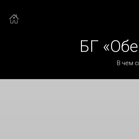
БГ «Об
В чем 