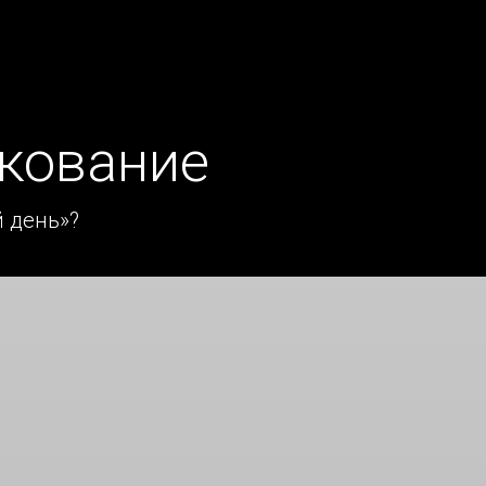
кование
 день»?